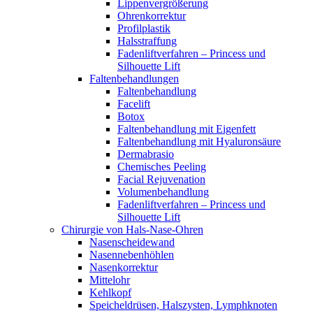
Lippenvergrößerung
Ohrenkorrektur
Profilplastik
Halsstraffung
Fadenliftverfahren – Princess und
Silhouette Lift
Faltenbehandlungen
Faltenbehandlung
Facelift
Botox
Faltenbehandlung mit Eigenfett
Faltenbehandlung mit Hyaluronsäure
Dermabrasio
Chemisches Peeling
Facial Rejuvenation
Volumenbehandlung
Fadenliftverfahren – Princess und
Silhouette Lift
Chirurgie von Hals-Nase-Ohren
Nasenscheidewand
Nasennebenhöhlen
Nasenkorrektur
Mittelohr
Kehlkopf
Speicheldrüsen, Halszysten, Lymphknoten