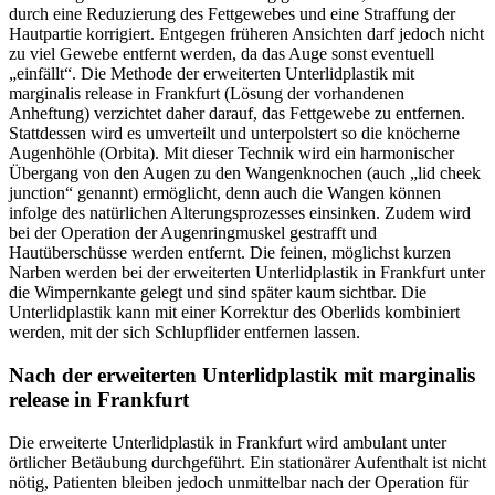
durch eine Reduzierung des Fettgewebes und eine Straffung der
Hautpartie korrigiert. Entgegen früheren Ansichten darf jedoch nicht
zu viel Gewebe entfernt werden, da das Auge sonst eventuell
„einfällt“. Die Methode der erweiterten Unterlidplastik mit
marginalis release in Frankfurt (Lösung der vorhandenen
Anheftung) verzichtet daher darauf, das Fettgewebe zu entfernen.
Stattdessen wird es umverteilt und unterpolstert so die knöcherne
Augenhöhle (Orbita). Mit dieser Technik wird ein harmonischer
Übergang von den Augen zu den Wangenknochen (auch „lid cheek
junction“ genannt) ermöglicht, denn auch die Wangen können
infolge des natürlichen Alterungsprozesses einsinken. Zudem wird
bei der Operation der Augenringmuskel gestrafft und
Hautüberschüsse werden entfernt. Die feinen, möglichst kurzen
Narben werden bei der erweiterten Unterlidplastik in Frankfurt unter
die Wimpernkante gelegt und sind später kaum sichtbar. Die
Unterlidplastik kann mit einer Korrektur des Oberlids kombiniert
werden, mit der sich Schlupflider entfernen lassen.
Nach der erweiterten Unterlidplastik mit marginalis
release in Frankfurt
Die erweiterte Unterlidplastik in Frankfurt wird ambulant unter
örtlicher Betäubung durchgeführt. Ein stationärer Aufenthalt ist nicht
nötig, Patienten bleiben jedoch unmittelbar nach der Operation für