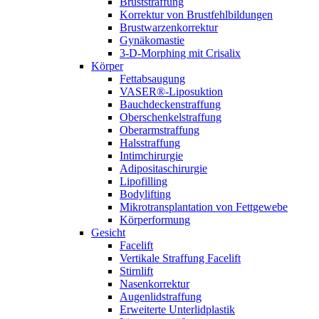
Bruststraffung
Korrektur von Brustfehlbildungen
Brustwarzenkorrektur
Gynäkomastie
3-D-Morphing mit Crisalix
Körper
Fettabsaugung
VASER®-Liposuktion
Bauchdeckenstraffung
Oberschenkelstraffung
Oberarmstraffung
Halsstraffung
Intimchirurgie
Adipositaschirurgie
Lipofilling
Bodylifting
Mikrotransplantation von Fettgewebe
Körperformung
Gesicht
Facelift
Vertikale Straffung Facelift
Stirnlift
Nasenkorrektur
Augenlidstraffung
Erweiterte Unterlidplastik