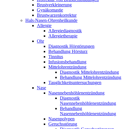
Brustverkleinerung
Gynäkomastie
Brustwarzenkorrektur
Hals-Nasen-Ohrenheilkunde
Allergie
Allergiediagnostik
Allergietherapie
Ohr
Diagnostik Hörstörungen
Behandlung Hörsturz
Tinnitus
Infusionsbehandlung
Mittelohrentzündung
Diagnostik Mittelohrentzündung
Behandlung Mittelohrentzündung
Tauglichkeitsuntersuchungen
Nase
Nasennebenhöhlenentzündung
Diagnostik
Nasennebenhöhlenentzündung
Behandlung
Nasennebenhöhlenentzündung
Nasenpolypen
Geruchsstörung