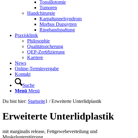
Tonsillotomie
Tumoren
Handchirurgie
Karpaltunnelsyndrom
Morbus Dupuytren
Ringbandspaltung
Praxisklinik
Philosophie
Qualitätssicherung
QEP-Zertifizierung
Karriere
News
Online-Terminvergabe
Kontakt
Suche
Menü
Menü
Du bist hier:
Startseite
1
/
Erweiterte Unterlidplastik
Erweiterte Unterlidplastik
mit marginalis release, Fettgewebeverteilung und
Muskelunterstützung