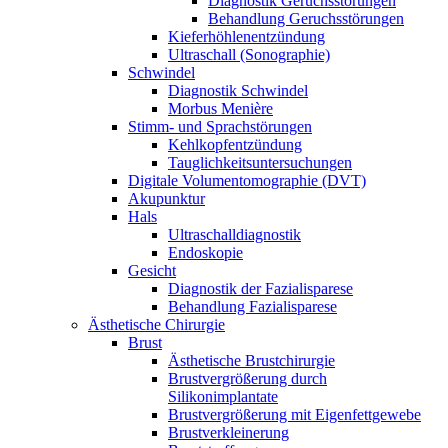
Diagnostik Geruchsstörungen
Behandlung Geruchsstörungen
Kieferhöhlenentzündung
Ultraschall (Sonographie)
Schwindel
Diagnostik Schwindel
Morbus Menière
Stimm- und Sprachstörungen
Kehlkopfentzündung
Tauglichkeitsuntersuchungen
Digitale Volumentomographie (DVT)
Akupunktur
Hals
Ultraschalldiagnostik
Endoskopie
Gesicht
Diagnostik der Fazialisparese
Behandlung Fazialisparese
Ästhetische Chirurgie
Brust
Ästhetische Brustchirurgie
Brustvergrößerung durch
Silikonimplantate
Brustvergrößerung mit Eigenfettgewebe
Brustverkleinerung