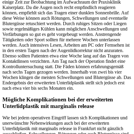
einige Zeit zur Beobachtung im Aufwachraum der Praxisklinik
Kaiserplatz. Da die Augen noch recht empfindlich reagieren
können, empfiehlt sich das Tragen einer dunklen Sonnenbrille. Auf
diese Weise können auch Rötungen, Schwellungen und eventuelle
Blutergüsse retuschiert werden. Durch ruhiges Sitzen oder Liegen
sowie regelmäßiges Kühlen kann möglichen Anschwellungen und
Verfärbungen so gut es geht vorgebeugt werden. Anstrengende
Tätigkeiten oder Sport sollten für mehrere Wochen unterlassen
werden. Auch intensives Lesen, Arbeiten am PC oder Fernsehen ist
in den ersten Tagen nach der Augenlidkorrektur nicht anzuraten.
Ebenso sollten Patienten etwa eine Woche lang auf das Tragen von
Kontaktlinsen verzichten. Am Tag nach der Operation findet eine
Kontrolluntersuchung statt. Die Fäden können erfahrungsgemäß
nach sechs Tagen gezogen werden. Innerhalb von zwei bis vier
Wochen klingen die meisten Schwellungen und Blutergüsse ab. Das
Endergebnis der erweiterten Unterlidplastik stellt sich jedoch erst
nach etwa vier bis sechs Monaten ein.
Mögliche Komplikationen bei der erweiterten
Unterlidplastik mit marginalis release
Wie bei jedem operativen Eingriff lassen sich Komplikationen und
unerwünschte Nebenwirkungen auch bei der erweiterten
Unterlidplastik mit marginalis release in Frankfurt nicht gänzlich
ausschließen. Schwellungen, Rötungen oder auch Blutergüsse sind