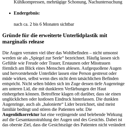
Kühlkompressen, mehrtägige Schonung, Nachuntersuchung
Endergebnis:
nach ca. 2 bis 6 Monaten sichtbar
Gründe für die erweiterte Unterlidplastik mit
marginalis release
Die Augen verraten viel über das Wohlbefinden – nicht umsonst
werden sie als „Spiegel zur Seele“ bezeichnet. Häufig lassen sich
Gefühle wie Freude oder Trauer, Erstaunen oder Misstrauen
förmlich am Blick eines Menschen ablesen. Aufgequollene Augen
und hervorstehende Unterlider lassen eine Person gestresst oder
müde wirken, selbst wenn dies nicht dem tatsächlichen Befinden
entspricht. Nicht selten bilden sich im Zuge dessen tiefe Augenringe
am unteren Lid, die mit dunkleren Verfärbungen der Haut
einhergehen können. Betroffene klagen oft darüber, dass sie einen
unglücklichen oder lustlosen Eindruck hinterlassen. Die dunklen
Augenringe, auch als „halonierte“ Lider bezeichnet, sind meist
familiär bedingt und stören die Patienten sehr. Die
Augenlidkorrektur
hat eine verjüngende und belebende Wirkung
auf die Gesamtausstrahlung der Augen und des Gesichts. Dabei ist
das oberste Ziel, dass die Gesichtszüge des Patienten nicht verändert