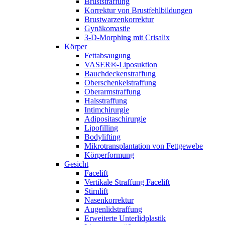
Bruststraffung
Korrektur von Brustfehlbildungen
Brustwarzenkorrektur
Gynäkomastie
3-D-Morphing mit Crisalix
Körper
Fettabsaugung
VASER®-Liposuktion
Bauchdeckenstraffung
Oberschenkelstraffung
Oberarmstraffung
Halsstraffung
Intimchirurgie
Adipositaschirurgie
Lipofilling
Bodylifting
Mikrotransplantation von Fettgewebe
Körperformung
Gesicht
Facelift
Vertikale Straffung Facelift
Stirnlift
Nasenkorrektur
Augenlidstraffung
Erweiterte Unterlidplastik