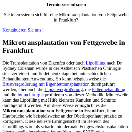
Termin vereinbaren
Sie interessieren sich für eine Mikrotransplantation von Fettgewebe
in Frankfurt?
Kontaktieren Sie uns!
Mikrotransplantation von Fettgewebe in
Frankfurt
Die Transplantation von Eigenfett oder auch
Lipofilling
nach Dr.
Sydney Coleman wurde in der Ästhetisch-Plastischen Chirurgie
stets verfeinert und findet heutzutage bei unterschiedlichen
Behandlungen Anwendung. So kann beispielsweise die
Brustvergrößerung mit Eigenfetttransplantation
durchgeführt
werden, aber auch die
Lippenvergrößerung
, die
Faltenbehandlung
und die
Intimchirurgie
profitieren von dieser Methodik. Mittlerweile
kann das Lipofilling mit Hilfe kleinster Kanülen und Schnitte
durchgeführt werden. Auf diese Weise ermöglicht es die
Mikrotransplantation von Fettgewebe in Frankfurt
, feine
Hautbrüche wie beispielsweise an der Oberlippenhaut präzise zu
korrigieren. Diese neueste Errungenschaft im Bereich des
Lipofillings wird als scharfe intradermale Fettgewebstransplantation
(sharp-needle intradermal fat grafting, kurz SNIF) oder