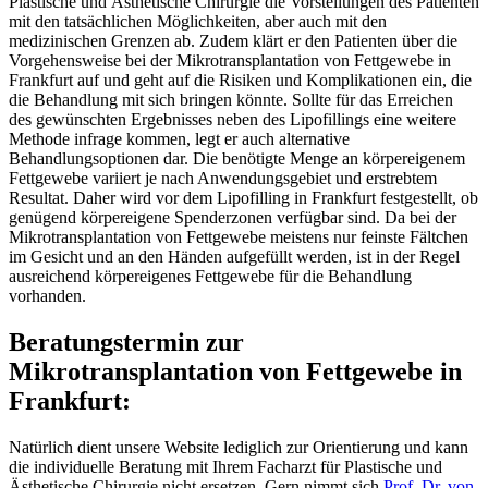
Plastische und Ästhetische Chirurgie die Vorstellungen des Patienten
mit den tatsächlichen Möglichkeiten, aber auch mit den
medizinischen Grenzen ab. Zudem klärt er den Patienten über die
Vorgehensweise bei der Mikrotransplantation von Fettgewebe in
Frankfurt auf und geht auf die Risiken und Komplikationen ein, die
die Behandlung mit sich bringen könnte. Sollte für das Erreichen
des gewünschten Ergebnisses neben des Lipofillings eine weitere
Methode infrage kommen, legt er auch alternative
Behandlungsoptionen dar. Die benötigte Menge an körpereigenem
Fettgewebe variiert je nach Anwendungsgebiet und erstrebtem
Resultat. Daher wird vor dem Lipofilling in Frankfurt festgestellt, ob
genügend körpereigene Spenderzonen verfügbar sind. Da bei der
Mikrotransplantation von Fettgewebe meistens nur feinste Fältchen
im Gesicht und an den Händen aufgefüllt werden, ist in der Regel
ausreichend körpereigenes Fettgewebe für die Behandlung
vorhanden.
Beratungstermin zur
Mikrotransplantation von Fettgewebe
in
Frankfurt:
Natürlich dient unsere Website lediglich zur Orientierung und kann
die individuelle Beratung mit Ihrem Facharzt für Plastische und
Ästhetische Chirurgie nicht ersetzen. Gern nimmt sich
Prof. Dr. von