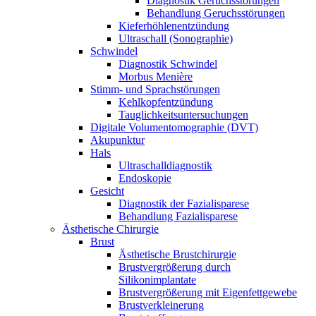
Diagnostik Geruchsstörungen
Behandlung Geruchsstörungen
Kieferhöhlenentzündung
Ultraschall (Sonographie)
Schwindel
Diagnostik Schwindel
Morbus Menière
Stimm- und Sprachstörungen
Kehlkopfentzündung
Tauglichkeitsuntersuchungen
Digitale Volumentomographie (DVT)
Akupunktur
Hals
Ultraschalldiagnostik
Endoskopie
Gesicht
Diagnostik der Fazialisparese
Behandlung Fazialisparese
Ästhetische Chirurgie
Brust
Ästhetische Brustchirurgie
Brustvergrößerung durch
Silikonimplantate
Brustvergrößerung mit Eigenfettgewebe
Brustverkleinerung