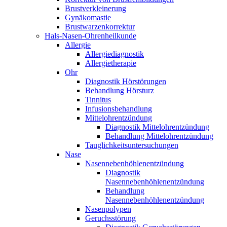
Brustverkleinerung
Gynäkomastie
Brustwarzenkorrektur
Hals-Nasen-Ohrenheilkunde
Allergie
Allergiediagnostik
Allergietherapie
Ohr
Diagnostik Hörstörungen
Behandlung Hörsturz
Tinnitus
Infusionsbehandlung
Mittelohrentzündung
Diagnostik Mittelohrentzündung
Behandlung Mittelohrentzündung
Tauglichkeitsuntersuchungen
Nase
Nasennebenhöhlenentzündung
Diagnostik
Nasennebenhöhlenentzündung
Behandlung
Nasennebenhöhlenentzündung
Nasenpolypen
Geruchsstörung