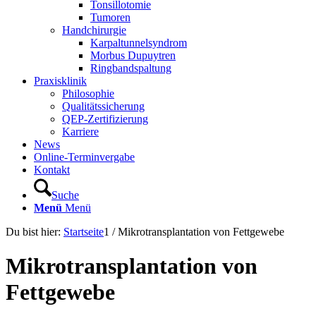
Tonsillotomie
Tumoren
Handchirurgie
Karpaltunnelsyndrom
Morbus Dupuytren
Ringbandspaltung
Praxisklinik
Philosophie
Qualitätssicherung
QEP-Zertifizierung
Karriere
News
Online-Terminvergabe
Kontakt
Suche
Menü
Menü
Du bist hier:
Startseite
1
/
Mikrotransplantation von Fettgewebe
Mikrotransplantation von
Fettgewebe