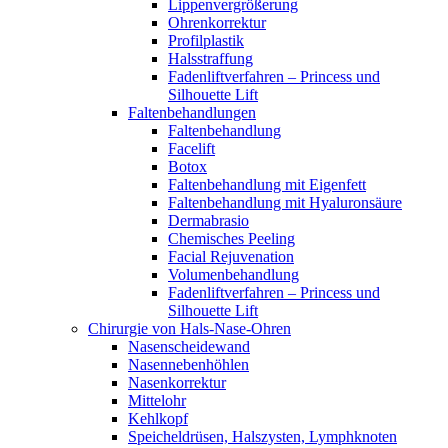
Lippenvergrößerung
Ohrenkorrektur
Profilplastik
Halsstraffung
Fadenliftverfahren – Princess und
Silhouette Lift
Faltenbehandlungen
Faltenbehandlung
Facelift
Botox
Faltenbehandlung mit Eigenfett
Faltenbehandlung mit Hyaluronsäure
Dermabrasio
Chemisches Peeling
Facial Rejuvenation
Volumenbehandlung
Fadenliftverfahren – Princess und
Silhouette Lift
Chirurgie von Hals-Nase-Ohren
Nasenscheidewand
Nasennebenhöhlen
Nasenkorrektur
Mittelohr
Kehlkopf
Speicheldrüsen, Halszysten, Lymphknoten