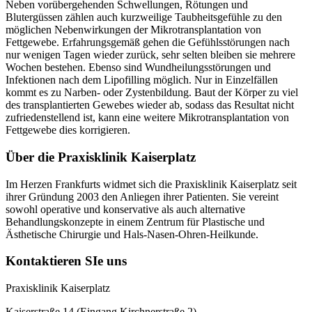
Neben vorübergehenden Schwellungen, Rötungen und
Blutergüssen zählen auch kurzweilige Taubheitsgefühle zu den
möglichen Nebenwirkungen der Mikrotransplantation von
Fettgewebe. Erfahrungsgemäß gehen die Gefühlsstörungen nach
nur wenigen Tagen wieder zurück, sehr selten bleiben sie mehrere
Wochen bestehen. Ebenso sind Wundheilungsstörungen und
Infektionen nach dem Lipofilling möglich. Nur in Einzelfällen
kommt es zu Narben- oder Zystenbildung. Baut der Körper zu viel
des transplantierten Gewebes wieder ab, sodass das Resultat nicht
zufriedenstellend ist, kann eine weitere Mikrotransplantation von
Fettgewebe dies korrigieren.
Über die Praxisklinik Kaiserplatz
Im Herzen Frankfurts widmet sich die Praxisklinik Kaiserplatz seit
ihrer Gründung 2003 den Anliegen ihrer Patienten. Sie vereint
sowohl operative und konservative als auch alternative
Behandlungskonzepte in einem Zentrum für Plastische und
Ästhetische Chirurgie und Hals-Nasen-Ohren-Heilkunde.
Kontaktieren SIe uns
Praxisklinik Kaiserplatz
Kaiserstraße 14 (Eingang Kirchnerstraße 2)